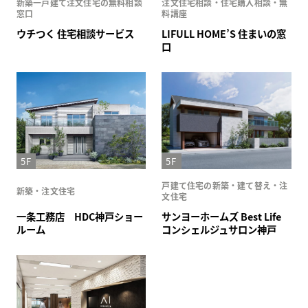
新築一戸建て注文住宅の無料相談
注文住宅相談・住宅購入相談・無
窓口
料講座
ウチつく 住宅相談サービス
LIFULL HOME’S 住まいの窓
口
5F
5F
戸建て住宅の新築・建て替え・注
新築・注文住宅
文住宅
一条工務店 HDC神戸ショー
サンヨーホームズ Best Life
ルーム
コンシェルジュサロン神戸