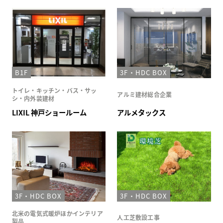
B1F
3F・HDC BOX
トイレ・キッチン・バス・サッ
アルミ建材総合企業
シ・内外装建材
LIXIL 神戸ショールーム
アルメタックス
3F・HDC BOX
3F・HDC BOX
北米の電気式暖炉ほかインテリア
人工芝敷設工事
製品