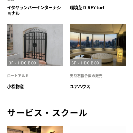
イタヤランバーインターナシ
環境芝 D-REY turf
ョナル
3F・HDC BOX
3F・HDC BOX
ロートアルミ
天然石複合板の販売
小松物産
ユアハウス
サービス・スクール