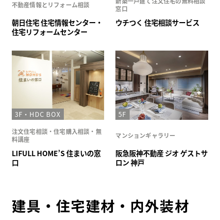
新築一戸建て注文住宅の無料相談
不動産情報とリフォーム相談
窓口
朝日住宅 住宅情報センター・
ウチつく 住宅相談サービス
住宅リフォームセンター
3F・HDC BOX
5F
注文住宅相談・住宅購入相談・無
マンションギャラリー
料講座
LIFULL HOME’S 住まいの窓
阪急阪神不動産 ジオ ゲストサ
口
ロン 神戸
建具・住宅建材・内外装材