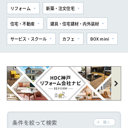
リフォーム
新築・注文住宅
住まいの
リフォーム
相談サービス
会社ナビ
住宅・不動産
建具・住宅建材・内外装材
サービス・スクール
カフェ
BOX mini
住まいのコラム
HDC
ショップ・
インフォーメーション
ショールームニュース
イベント
イベント情報
予約・確認
条件を絞って検索
開く