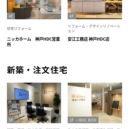
4F
4F
リフォーム・デザインリノベーシ
住宅リフォーム
ョン
ニッカホーム 神戸HDC営業
安江工務店 神戸HDC店
所
新築・注文住宅
3F
3F・HDC BOX