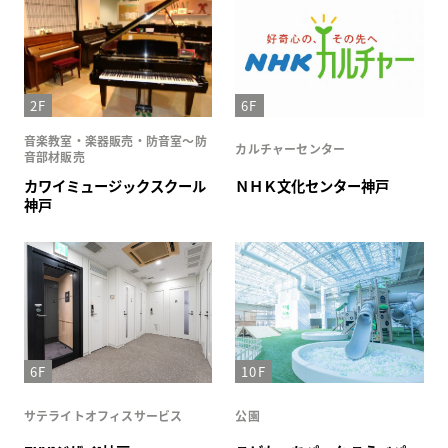
2F
6F
音楽教室・楽器販売・防音室～防
カルチャーセンター
音部材販売
カワイミュージックスクール
ＮＨＫ文化センター神戸
神戸
6F
10F
サテライトオフィスサービス
公園