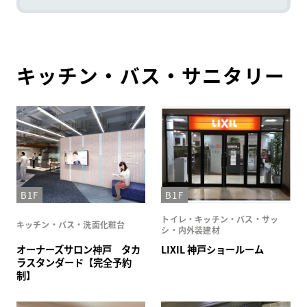
WEBアンケート
お問い合わせ
キッチン・バス・サニタリー
HDC
HDC
神戸
B1F
B1F
ウェルビーみのお
HDC
大阪
トイレ・キッチン・バス・サッ
HDC BOX
キッチン・バス・洗面化粧台
シ・内外装建材
オーナーズサロン神戸 タカ
LIXIL 神戸ショールーム
ラスタンダード【完全予約
HDC
ジャーナル
制】