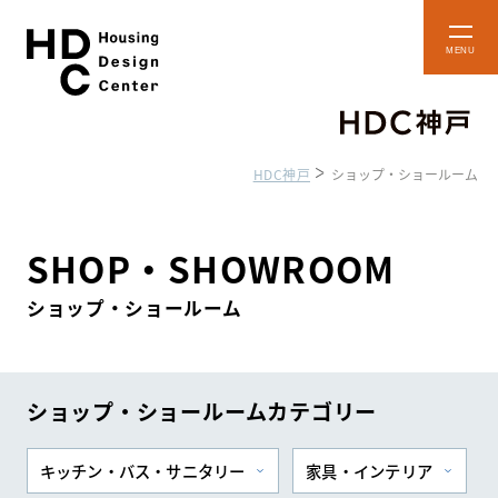
本
メ
文
ニ
ュ
へ
ー
ス
を
開
キ
閉
HDC神戸
ショップ・ショールーム
ッ
プ
ショップ・
フロアマップ
ショールーム
SHOP・SHOWROOM
ショップ・ショールーム
HDC BOX
アクセス・施設案内
貸し施設のご案内
ショップ・ショールームカテゴリー
キッチン・バス・サニタリー
家具・インテリア