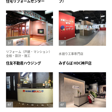
住宅リフォームセンター
プ）
3F
3F
リフォーム（戸建・マンション）
水廻り工事専門店
全般・設計・施工
住友不動産ハウジング
みずらぼ HDC神戸店
4F
4F