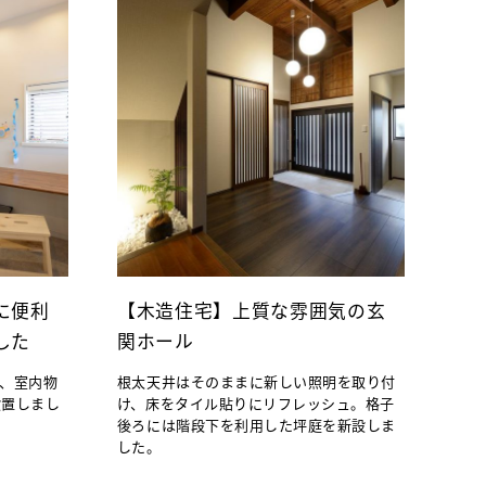
に便利
【木造住宅】上質な雰囲気の玄
した
関ホール
、室内物
根太天井はそのままに新しい照明を取り付
設置しまし
け、床をタイル貼りにリフレッシュ。格子
後ろには階段下を利用した坪庭を新設しま
した。