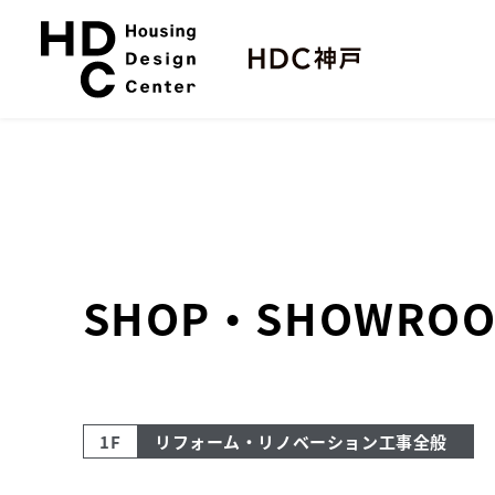
本
サ
文
イ
へ
ト
ス
内
キ
メ
ッ
ニ
プ
ュ
ー
SHOP・SHOWRO
1F
リフォーム・リノベーション工事全般