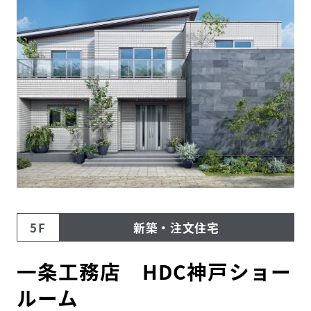
住まいの
リフォーム
相談サービス
会社ナビ
住まいのコラム
HDC
ショップ・
インフォーメーション
ショールームニュース
5F
新築・注文住宅
イベント
イベント情報
予約・確認
一条工務店 HDC神戸ショー
ルーム