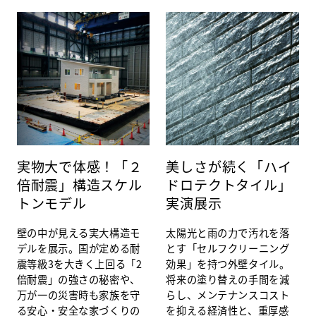
実物大で体感！「２
美しさが続く「ハイ
倍耐震」構造スケル
ドロテクトタイル」
トンモデル
実演展示
壁の中が見える実大構造モ
太陽光と雨の力で汚れを落
デルを展示。国が定める耐
とす「セルフクリーニング
震等級3を大きく上回る「2
効果」を持つ外壁タイル。
倍耐震」の強さの秘密や、
将来の塗り替えの手間を減
万が一の災害時も家族を守
らし、メンテナンスコスト
る安心・安全な家づくりの
を抑える経済性と、重厚感