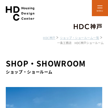
本
メ
文
ニ
ュ
へ
ー
ス
を
開
キ
閉
HDC神戸
ショップ・ショールーム一覧
ッ
一条工務店 HDC神戸ショールーム
プ
ショップ・
フロアマップ
ショールーム
SHOP・SHOWROOM
HDC BOX
アクセス・施設案内
ショップ・ショールーム
貸し施設のご案内