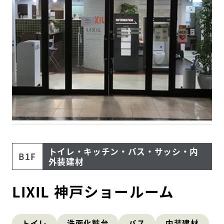
住まいの
リフォーム
相談サービス
会社ナビ
住まいのコラム
HDC
ショップ・
トイレ・キッチン・バス・サッシ・内
インフォーメーション
ショールームニュース
B1F
外装建材
イベント
イベント情報
LIXIL 神戸ショールーム
予約・確認
トイレ
洗面化粧台
バス
内装建材