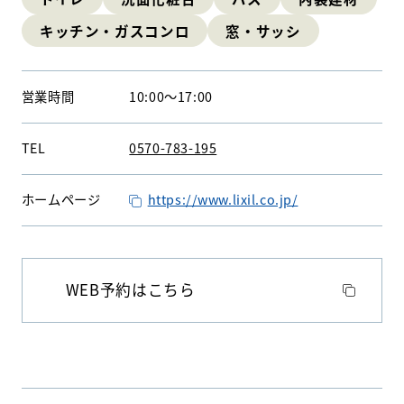
キッチン・ガスコンロ
窓・サッシ
WEBアンケート
お問い合わせ
営業時間
10:00
〜
17:00
TEL
0570-783-195
ホームページ
https://www.lixil.co.jp/
HDC
HDC
神戸
ウェルビーみのお
HDC
大阪
WEB予約はこちら
HDC BOX
HDC
ジャーナル