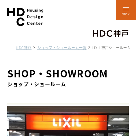
本
メ
文
ニ
ュ
へ
ー
ス
を
開
キ
閉
HDC神戸
ショップ・ショールーム一覧
LIXIL 神戸ショールーム
ッ
プ
ショップ・
フロアマップ
ショールーム
SHOP・SHOWROOM
ショップ・ショールーム
HDC BOX
アクセス・施設案内
貸し施設のご案内