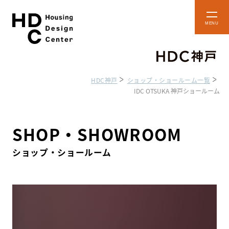
本
メ
文
ニ
ュ
へ
ー
ス
を
開
キ
閉
HDC神戸
ショップ・ショールーム一覧
ッ
IDC OTSUKA 神戸ショールーム
プ
ショップ・
フロアマップ
ショールーム
SHOP・SHOWROOM
HDC BOX
アクセス・施設案内
ショップ・ショールーム
貸し施設のご案内