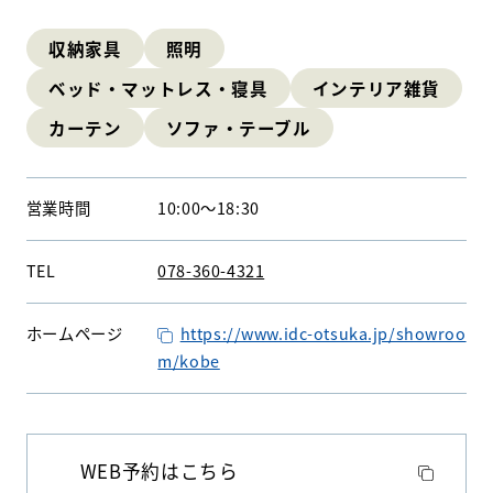
収納家具
照明
ベッド・マットレス・寝具
インテリア雑貨
WEBアンケート
お問い合わせ
カーテン
ソファ・テーブル
営業時間
10:00
〜
18:30
HDC
HDC
神戸
TEL
078-360-4321
ウェルビーみのお
ホームページ
https://www.idc-otsuka.jp/showroo
HDC
大阪
HDC BOX
m/kobe
HDC
ジャーナル
WEB予約はこちら