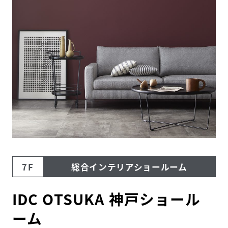
住まいの
リフォーム
相談サービス
会社ナビ
住まいのコラム
HDC
ショップ・
インフォーメーション
ショールームニュース
7F
総合インテリアショールーム
イベント
イベント情報
予約・確認
IDC OTSUKA 神戸ショール
ーム