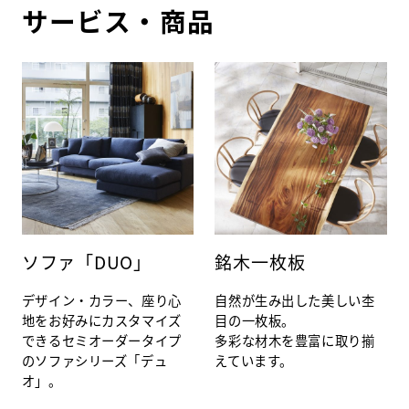
サービス・商品
ソファ「DUO」
銘木一枚板
デザイン・カラー、座り心
自然が生み出した美しい杢
地をお好みにカスタマイズ
目の一枚板。
できるセミオーダータイプ
多彩な材木を豊富に取り揃
のソファシリーズ「デュ
えています。
オ」。