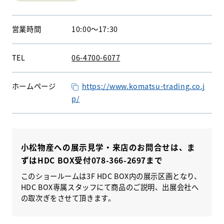
営業時間
10:00
〜
17:30
WEBアンケート
お問い合わせ
TEL
06-4700-6077
ホームページ
https://www.komatsu-trading.co.j
p/
HDC
HDC
神戸
小松物産への展示見学・来店のお問合せは、
ま
ウェルビーみのお
HDC
大阪
ずはHDC BOX受付
078-366-2697
まで
HDC BOX
このショールームは3F HDC BOX内の展示区画となり、
HDC BOX専属スタッフにて商品のご説明、出展会社へ
HDC
ジャーナル
の取次ぎをさせて頂きます。