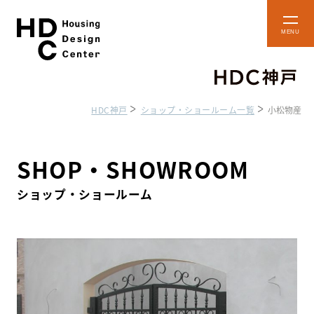
本
メ
文
ニ
ュ
へ
ー
ス
を
開
キ
閉
HDC神戸
ショップ・ショールーム一覧
小松物産
ッ
プ
ショップ・
フロアマップ
ショールーム
SHOP・SHOWROOM
ショップ・ショールーム
HDC BOX
アクセス・施設案内
貸し施設のご案内