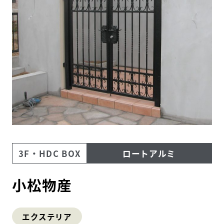
住まいの
リフォーム
相談サービス
会社ナビ
住まいのコラム
HDC
ショップ・
3F・HDC BOX
ロートアルミ
インフォーメーション
ショールームニュース
小松物産
イベント
イベント情報
予約・確認
エクステリア