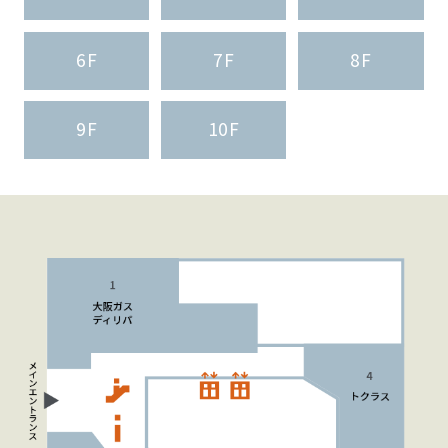
6F
7F
8F
住まいの
リフォーム
相談サービス
会社ナビ
9F
10F
住まいのコラム
HDC
ショップ・
インフォーメーション
ショールームニュース
イベント
イベント情報
予約・確認