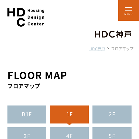
本
メ
文
ニ
ュ
へ
ー
ス
を
開
キ
閉
HDC神戸
フロアマップ
ッ
プ
ショップ・
フロアマップ
ショールーム
FLOOR MAP
フロアマップ
HDC BOX
アクセス・施設案内
貸し施設のご案内
B1F
1F
2F
3F
4F
5F