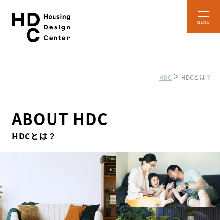
本
メ
文
ニ
ュ
へ
ー
ス
を
開
キ
閉
HDC
HDCとは？
ッ
プ
HDCとは
ABOUT HDC
HDCとは？
HDC
イベント
インフォーメーション
予約・確認