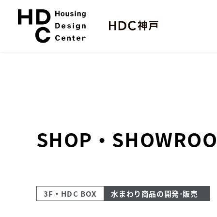
本
サ
文
イ
へ
ト
ス
内
キ
メ
ッ
ニ
プ
ュ
ー
SHOP・SHOWRO
3F・HDC BOX
水まわり商品の開発･販売