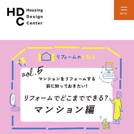
本
メ
文
ニ
ュ
へ
ー
ス
を
開
キ
閉
ッ
プ
HDCとは
マンションをリフォームする
前に知っておきたい！
HDC
イベント
インフォーメーション
予約・確認