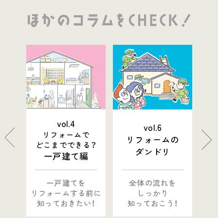
vol.4
vol.6
リフォームで
で
リフォームの
どこまでできる？
&理由
ダンドリ
一戸建て編
を
一戸建てを
全体の流れを
ちの
リフォームする
前に
しっかり
！
知っておきたい！
知っておこう！