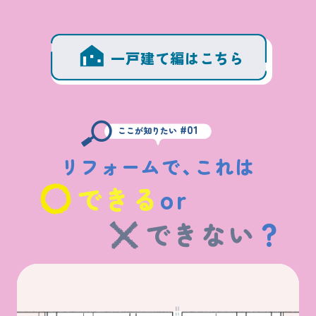
一戸建て編はこちら
WEBアンケート
お問い合わせ
住まいのコラム
#01
ここが知りたい
リフォームで、これは
できる
or
HDC
HDC
神戸
できない
？
ウェルビーみのお
HDC
大阪
HDC BOX