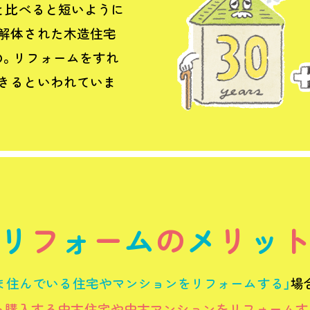
年と比べると短いように
解体された木造住宅
の。リフォームをすれ
きるといわれていま
リ
フ
ォ
ー
ム
の
メ
リ
ッ
ま住んでいる住宅やマンションをリフォームする」
場
ら購入する中古住宅や中古マンションをリフォームす