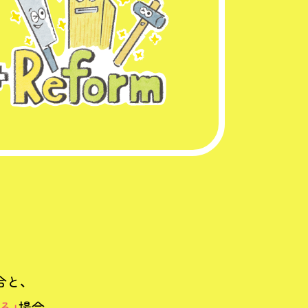
ト
合と、
る」
場合。