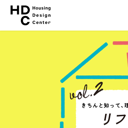
本
サ
文
イ
へ
ト
ス
内
キ
メ
ッ
ニ
プ
ュ
ー
きちんと知って、