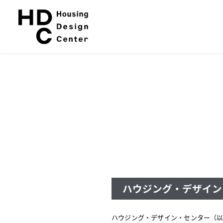
本
サ
文
イ
へ
ト
ス
内
キ
メ
ッ
ニ
プ
ュ
ー
ハウジング・デザイン
ハウジング・デザイン・センター（以