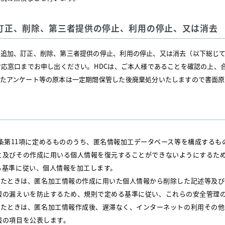
、訂正、削除、第三者提供の停止、利用の停止、又は消去
、追加、訂正、削除、第三者提供の停止、利用の停止、又は消去（以下総じ
対応窓口までお申し出ください。HDCは、ご本人様であることを確認の上、
たアンケート等の原本は一定期間保管した後廃棄処分いたしますので書面原
2条第11項に定めるもののうち、匿名情報加工データベース等を構成する
と及びその作成に用いる個人情報を復元することができないようにするた
る基準に従い、個人情報を加工します。
したときは、匿名加工情報の作成に用いた個人情報から削除した記述等及
報の漏えいを防止するため、規則で定める基準に従い、これらの安全管理
したときは、匿名加工情報作成後、遅滞なく、インターネットの利用その
報の項目を公表します。