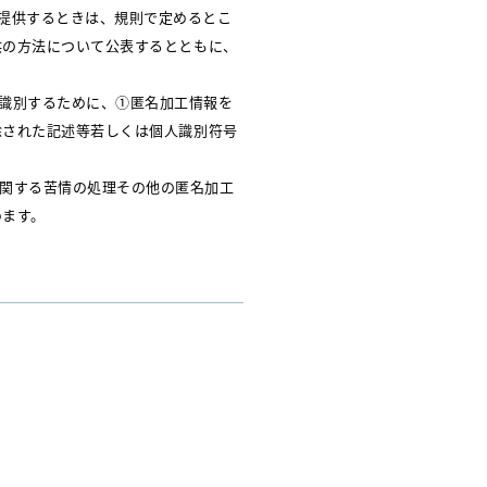
に提供するときは、規則で定めるとこ
供の方法について公表するとともに、
を識別するために、①匿名加工情報を
除された記述等若しくは個人識別符号
に関する苦情の処理その他の匿名加工
めます。