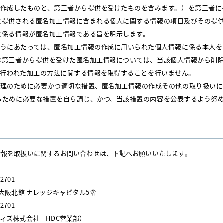
が作成したものと、第三者から提供を受けたものを含みます。）を第三者
に提供される匿名加工情報に含まれる個人に関する情報の項目及びその提
に係る情報が匿名加工情報である旨を明示します。
扱うにあたっては、匿名加工情報の作成に用いられた個人情報に係る本人
②第三者から提供を受けた匿名加工情報については、当該個人情報から削
り行われた加工の方法に関する情報を取得することを行いません。
管理のために必要かつ適切な措置、匿名加工情報の作成その他の取り扱い
るために必要な措置を自ら講じ、かつ、当該措置の内容を公表するよう努
情報を取扱いに関するお問い合わせは、下記へお願いいたします。
2701
ト大阪北館 ナレッジキャピタル5階
2701
ィズ株式会社 HDC営業部）