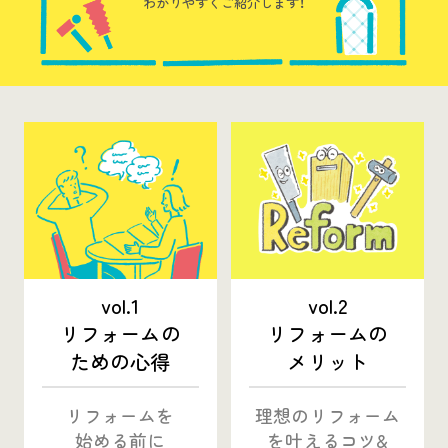
わかりやすくご紹介します！
WEBアンケート
お問い合わせ
住まいのコラム
vol.1
vol.2
HDC
HDC
神戸
リフォームの
リフォームの
ための心得
メリット
ウェルビーみのお
HDC
大阪
HDC BOX
リフォームを
理想のリフォーム
始める前に
を叶える
コツ&