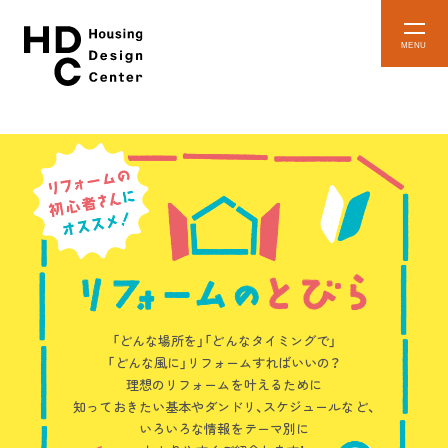
本
メ
文
ニ
ュ
へ
ー
ス
を
開
キ
閉
ッ
プ
HDCとは
「どんな場所を」「どんなタイミングで」
HDC
イベント
「どんな風に」
リフォームすればいいの？
インフォーメーション
予約・確認
理想のリフォームを叶えるために
知っておきたい基本やダンドリ、スケジュールなど、
いろいろな情報をテーマ別に