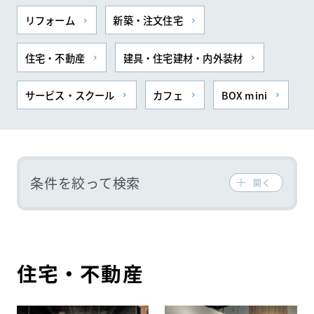
リフォーム
新築・注文住宅
住まいの
リフォーム
相談サービス
会社ナビ
住宅・不動産
建具・住宅建材・内外装材
サービス・スクール
カフェ
BOX mini
住まいのコラム
条件を絞って検索
開く
HDC
ショップ・
インフォーメーション
ショールームニュース
イベント
イベント情報
住宅・不動産
予約・確認