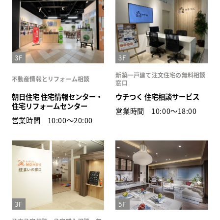
WEBアンケート
お問い合わせ
3F
3F
新築一戸建て注文住宅の無料相談
不動産情報とリフォーム相談
窓口
朝日住宅 住宅情報センター・
ウチつく 住宅相談サービス
住宅リフォームセンター
営業時間 10:00〜18:00
HDC
HDC
神戸
営業時間 10:00〜20:00
ウェルビーみのお
HDC
大阪
HDC BOX
HDC
ジャーナル
3F
5F