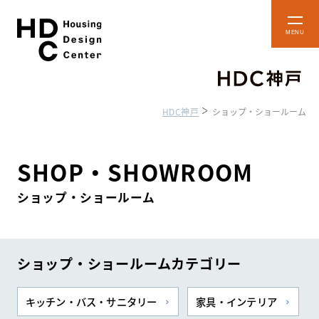
本
メ
文
ニ
ュ
へ
ー
ス
を
開
キ
閉
HDC神戸
ショップ・ショールーム
ッ
プ
ショップ・
フロアマップ
ショールーム
SHOP・SHOWROOM
ショップ・ショールーム
HDC BOX
アクセス・施設案内
貸し施設のご案内
ショップ・ショールームカテゴリー
キッチン・バス・サニタリー
家具・インテリア