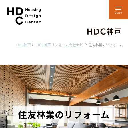
本
メ
文
ニ
ュ
へ
ー
ス
を
開
キ
閉
HDC神戸
HDC神戸リフォーム会社ナビ
住友林業のリフォーム
ッ
プ
ショップ・
フロアマップ
ショールーム
HDC BOX
アクセス・施設案内
貸し施設のご案内
住友林業のリフォーム