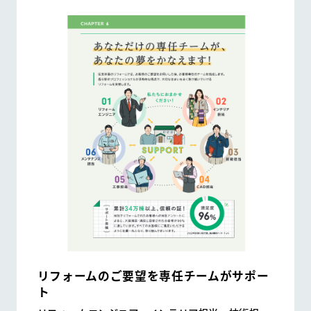
WEBアンケート
お問い合わせ
HDC
HDC
神戸
ウェルビーみのお
HDC
大阪
HDC BOX
HDC
ジャーナル
リフォームのご要望を専任チームがサポー
ト