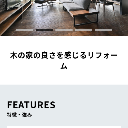
住まいの
リフォーム
相談サービス
会社ナビ
住まいのコラム
木の家の良さを感じるリフォー
ム
HDC
ショップ・
インフォーメーション
ショールームニュース
FEATURES
イベント
イベント情報
予約・確認
特徴・強み