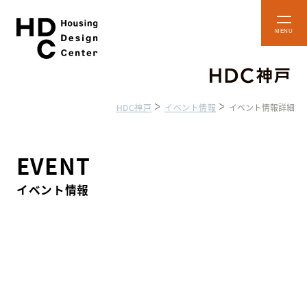
本
メ
文
ニ
ュ
へ
ー
ス
を
開
キ
閉
HDC神戸
イベント情報
イベント情報詳細
ッ
プ
ショップ・
フロアマップ
ショールーム
EVENT
イベント情報
HDC BOX
アクセス・施設案内
貸し施設のご案内