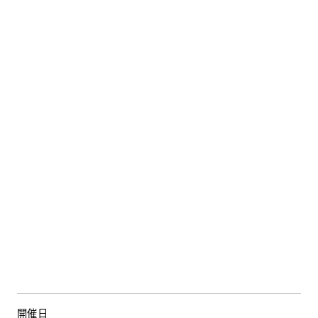
住まいの
リフォーム
相談サービス
会社ナビ
住まいのコラム
HDC
ショップ・
インフォーメーション
ショールームニュース
イベント
イベント情報
予約・確認
開催日