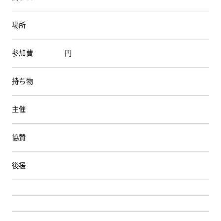
場所
WEBアンケート
お問い合わせ
参加費
円
持ち物
主催
HDC
HDC
神戸
協賛
ウェルビーみのお
HDC
大阪
HDC BOX
後援
HDC
ジャーナル