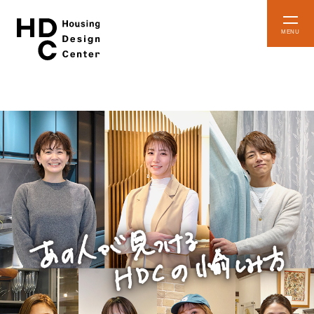
本
メ
文
ニ
ュ
へ
ー
ス
を
開
キ
閉
ッ
プ
HDCとは
HDC
イベント
インフォーメーション
予約・確認