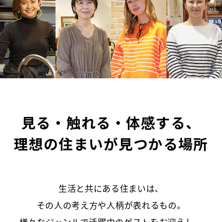
WEBアンケート
お問い合わせ
住まいのコラム
見る・触れる・体感する、
理想の住まいが見つかる場所
HDC
HDC
神戸
ウェルビーみのお
生活と共にある住まいは、
HDC
大阪
HDC BOX
その人の考え方や人柄が表れるもの。
様々なジャンルで活躍中のゲストをお迎えし、