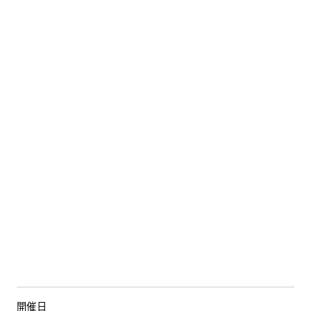
HDC
ショップ・
インフォーメーション
ショールームニュース
イベント
イベント情報
予約・確認
WEBアンケート
お問い合わせ
開催日