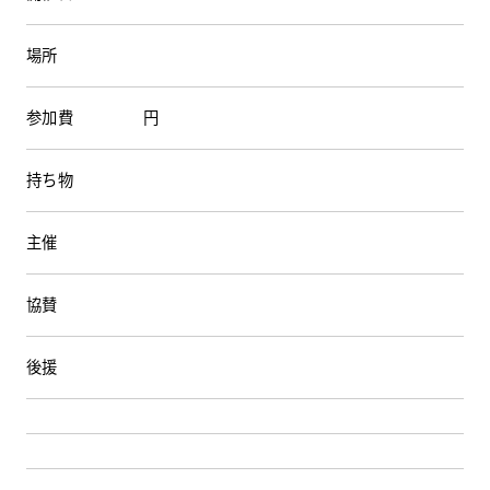
場所
HDC
HDC
神戸
参加費
円
ウェルビーみのお
持ち物
HDC
大阪
HDC BOX
主催
HDC
ジャーナル
協賛
後援