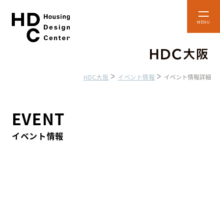
本
メ
文
ニ
ュ
へ
ー
ス
を
開
キ
閉
HDC大阪
イベント情報
イベント情報詳細
ッ
プ
ショップ・
フロアマップ
ショールーム
EVENT
イベント情報
アクセス・施設案内
貸しスペースのご案内
住まいのコラム