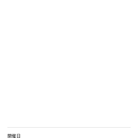
HDC
ショップ・
インフォーメーション
ショールームニュース
イベント
イベント情報
予約・確認
WEBアンケート
お問い合わせ
開催日