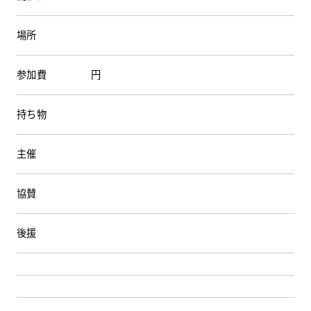
場所
HDC
HDC
神戸
参加費
円
ウェルビーみのお
持ち物
HDC
大阪
HDC BOX
主催
HDC
ジャーナル
協賛
後援