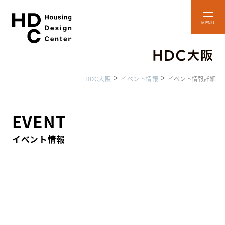
本
メ
文
ニ
ュ
へ
ー
ス
を
開
キ
閉
HDC大阪
イベント情報
イベント情報詳細
ッ
プ
ショップ・
フロアマップ
ショールーム
EVENT
イベント情報
アクセス・施設案内
貸しスペースのご案内
住まいのコラム