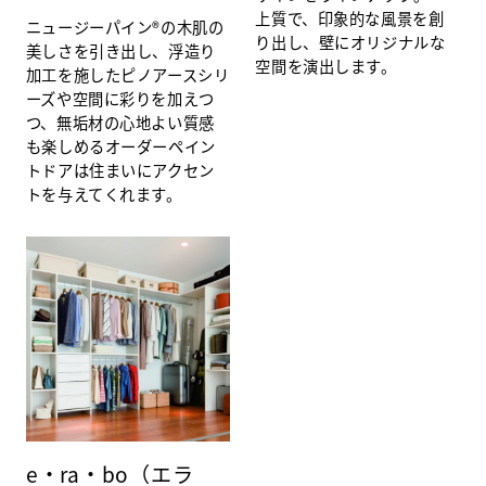
上質で、印象的な風景を創
ニュージーパイン®の木肌の
り出し、壁にオリジナルな
美しさを引き出し、浮造り
空間を演出します。
加工を施したピノアースシリ
ーズや空間に彩りを加えつ
つ、無垢材の心地よい質感
も楽しめるオーダーペイン
トドアは住まいにアクセン
トを与えてくれます。
e・ra・bo（エラ