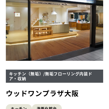
HDC
ショップ・
インフォーメーション
ショールームニュース
イベント
イベント情報
予約・確認
キッチン（無垢）/無垢フローリング内装ド
ア・収納
ウッドワンプラザ大阪
WEBアンケート
お問い合わせ
キッチン
洗面化粧台