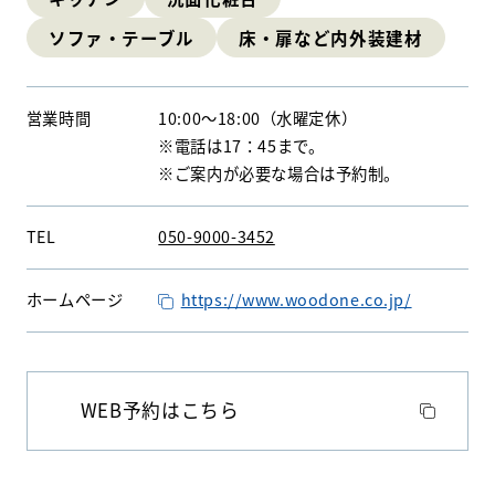
ソファ・テーブル
床・扉など内外装建材
HDC
HDC
神戸
営業時間
10:00
〜
18:00
（水曜定休）
※電話は17：45まで。
※ご案内が必要な場合は予約制。
ウェルビーみのお
HDC
大阪
HDC BOX
TEL
050-9000-3452
HDC
ジャーナル
ホームページ
https://www.woodone.co.jp/
WEB予約はこちら