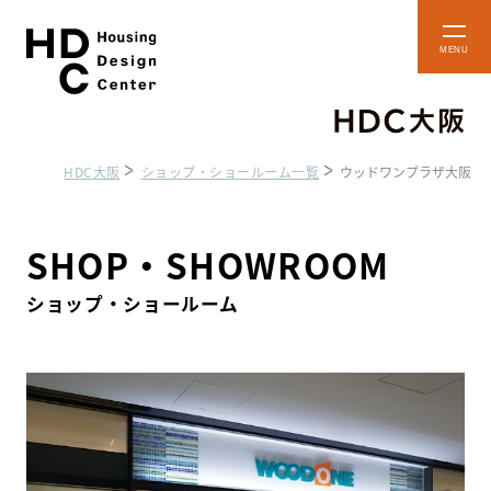
本
メ
文
ニ
ュ
へ
ー
ス
を
開
キ
閉
HDC大阪
ショップ・ショールーム一覧
ウッドワンプラザ大阪
ッ
プ
ショップ・
フロアマップ
ショールーム
SHOP・SHOWROOM
ショップ・ショールーム
アクセス・施設案内
貸しスペースのご案内
住まいのコラム