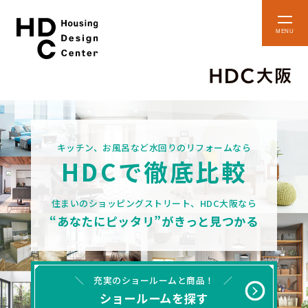
本
メ
文
ニ
ュ
へ
ー
ス
を
開
キ
閉
ッ
プ
ショップ・
フロアマップ
キッチン、お風呂など水回りのリフォームなら
ショールーム
HDCで徹底比較
アクセス・施設案内
貸しスペースのご案内
住まいのショッピングストリート、HDC大阪なら
“あなたにピッタリ”がきっと見つかる
＼ 充実のショールームと商品！ ／
ショールームを探す
住まいのコラム