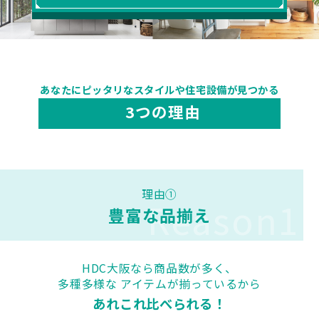
あなたにピッタリなスタイルや住宅設備が見つかる
HDC
ショップ・
3つの理由
インフォーメーション
ショールームニュース
イベント
イベント情報
予約・確認
理由①
Reason1
豊富な品揃え
HDC大阪なら商品数が多く、
WEBアンケート
お問い合わせ
多種多様な アイテムが揃っているから
あれこれ比べられる！