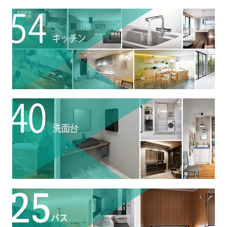
HDC
HDC
神戸
ウェルビーみのお
HDC
大阪
HDC BOX
HDC
ジャーナル