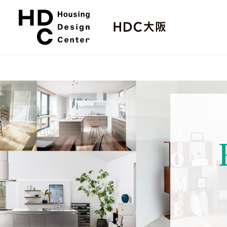
本
サ
文
イ
へ
ト
ス
内
キ
メ
ッ
ニ
プ
ュ
ー