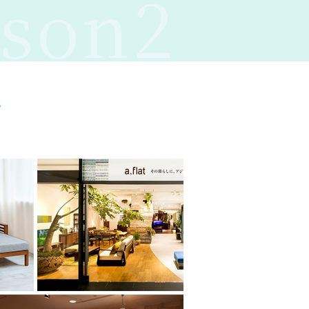
son2
ら