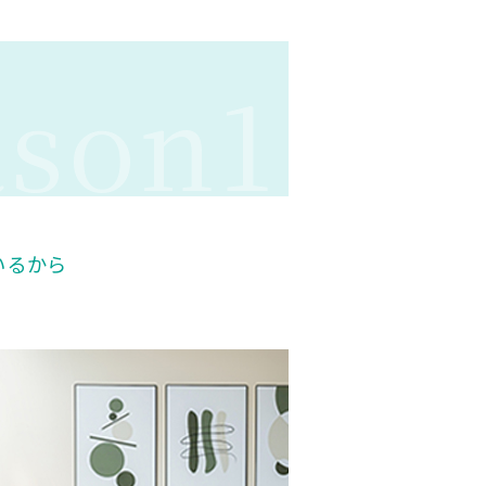
son1
いるから